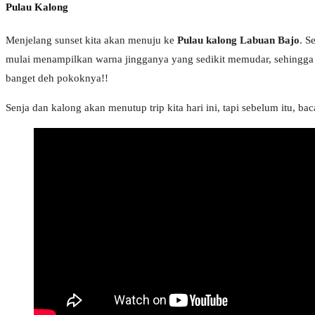
Pulau Kalong
Menjelang sunset kita akan menuju ke
Pulau kalong Labuan Bajo
. S
mulai menampilkan warna jingganya yang sedikit memudar, sehingga 
banget deh pokoknya!!
Senja dan kalong akan menutup trip kita hari ini, tapi sebelum itu, ba