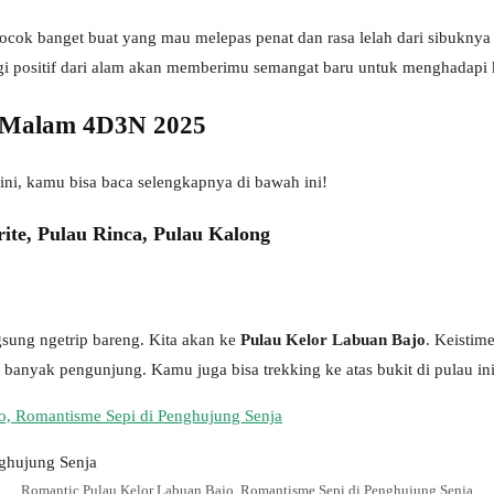
ocok banget buat yang mau melepas penat dan rasa lelah dari sibuknya r
gi positif dari alam akan memberimu semangat baru untuk menghadapi 
3 Malam 4D3N 2025
ini, kamu bisa baca selengkapnya di bawah ini!
ite, Pulau Rinca, Pulau Kalong
gsung ngetrip bareng. Kita akan ke
Pulau Kelor Labuan Bajo
. Keistim
tak banyak pengunjung. Kamu juga bisa trekking ke atas bukit di pulau i
o, Romantisme Sepi di Penghujung Senja
Romantic Pulau Kelor Labuan Bajo, Romantisme Sepi di Penghujung Senja