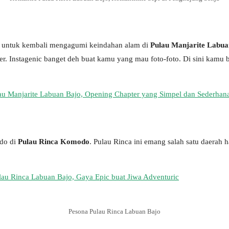
jut untuk kembali mengagumi keindahan alam di
Pulau Manjarite Labua
. Instagenic banget deh buat kamu yang mau foto-foto. Di sini kamu 
u Manjarite Labuan Bajo, Opening Chapter yang Simpel dan Sederhan
odo di
Pulau Rinca Komodo
. Pulau Rinca ini emang salah satu daerah 
lau Rinca Labuan Bajo, Gaya Epic buat Jiwa Adventuric
Pesona Pulau Rinca Labuan Bajo