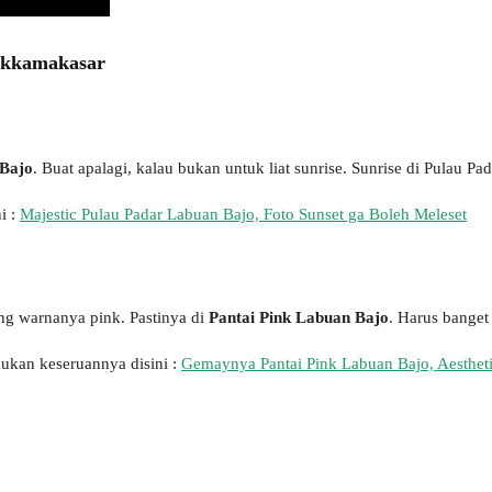
Takkamakasar
 Bajo
. Buat apalagi, kalau bukan untuk liat sunrise. Sunrise di Pulau P
i :
Majestic Pulau Padar Labuan Bajo, Foto Sunset ga Boleh Meleset
ng warnanya pink. Pastinya di
Pantai Pink Labuan Bajo
. Harus banget 
mukan keseruannya disini :
Gemaynya Pantai Pink Labuan Bajo, Aesthet