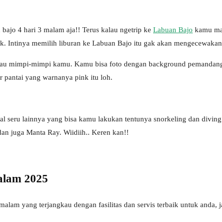
ajo 4 hari 3 malam aja!! Terus kalau ngetrip ke
Labuan Bajo
kamu mau
a kok. Intinya memilih liburan ke Labuan Bajo itu gak akan mengecewa
u mimpi-mimpi kamu. Kamu bisa foto dengan background pemandangan 
r pantai yang warnanya pink itu loh.
al seru lainnya yang bisa kamu lakukan tentunya snorkeling dan divin
n juga Manta Ray. Wiidiih.. Keren kan!!
alam 2025
 malam yang terjangkau dengan fasilitas dan servis terbaik untuk anda