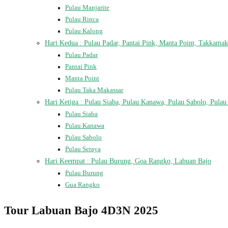
Pulau Manjarite
Pulau Rinca
Pulau Kalong
Hari Kedua : Pulau Padar, Pantai Pink, Manta Point, Takkamak
Pulau Padar
Pantai Pink
Manta Point
Pulau Taka Makassar
Hari Ketiga : Pulau Siaba, Pulau Kanawa, Pulau Sabolo, Pulau
Pulau Siaba
Pulau Kanawa
Pulau Sabolo
Pulau Seraya
Hari Keempat : Pulau Burung, Goa Rangko, Labuan Bajo
Pulau Burung
Gua Rangko
Tour Labuan Bajo 4D3N 2025