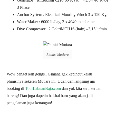
Generator : Mitsubishi 6216 60 KVA + 4D34 40 KVA
3 Phase
Anchor System : Electrical Mooring Winch 3 x 150 Kg
Water Maker : 6000 lit/day, 2 x 4040 membrane
Dive Compressor : 2 ColtriMCH16 (Italy) –3,15 lit/min
Phinisi Mutiara
Wow banget kan gengs.. Gimana gak kepincut kalau
phinisinya sekeren Mutiara ini. Udah deh langsung aja
booking di
TourLabuanBajo.com
dan yuk kita seru-seruan
bareng! Dan juga dapetin hal-hal baru yang akan jadi
pengalaman juga kenangan!