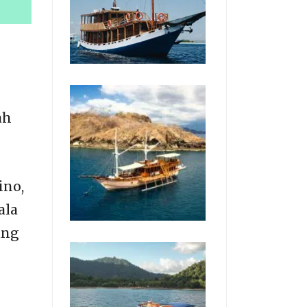
ah
ino,
ala
ang