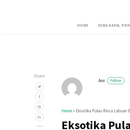
HOME
SEWA KAPAL PHI
Share
Ami
Follow
Home
»
Eksotika Pulau Rinca Labuan B
Eksotika Pul