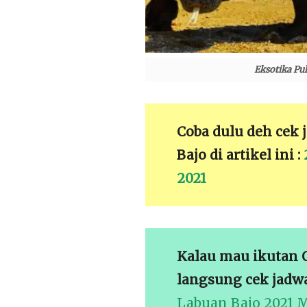
Eksotika Pul
Coba dulu deh cek 
Bajo di artikel ini :
2021
Kalau mau ikutan O
langsung cek jadwa
Labuan Bajo 2021 