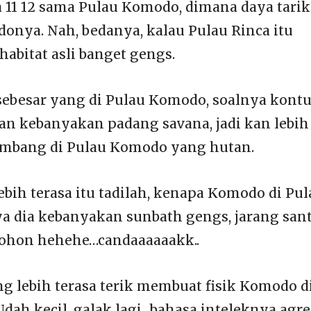
 11 12 sama Pulau Komodo, dimana daya tarik
nya. Nah, bedanya, kalau Pulau Rinca itu
abitat asli banget gengs.
besar yang di Pulau Komodo, soalnya kontu
kan kebanyakan padang savana, jadi kan lebih
timbang di Pulau Komodo yang hutan.
ebih terasa itu tadilah, kenapa Komodo di Pul
nya dia kebanyakan sunbath gengs, jarang san
pohon hehehe…candaaaaaakk..
 lebih terasa terik membuat fisik Komodo d
Udah kecil, galak lagi…bahasa inteleknya agre