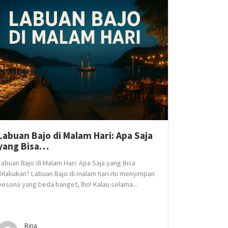
Labuan Bajo di Malam Hari: Apa Saja
yang Bisa…
Labuan Bajo di Malam Hari: Apa Saja yang Bisa
Dilakukan? Labuan Bajo di malam hari itu menyimpan
pesona yang beda banget, lho! Kalau selama...
Rina