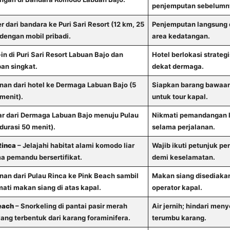
penjemputan sebelumn
r dari bandara ke Puri Sari Resort (12 km, 25
Penjemputan langsung 
dengan mobil pribadi.
area kedatangan.
n di Puri Sari Resort Labuan Bajo dan
Hotel berlokasi strategi
an singkat.
dekat dermaga.
nan dari hotel ke Dermaga Labuan Bajo (5
Siapkan barang bawaa
menit).
untuk tour kapal.
ar dari Dermaga Labuan Bajo menuju Pulau
Nikmati pemandangan l
durasi 50 menit).
selama perjalanan.
Rinca
– Jelajahi habitat alami komodo liar
Wajib ikuti petunjuk p
a pemandu bersertifikat.
demi keselamatan.
nan dari Pulau Rinca ke Pink Beach sambil
Makan siang disediakan
ati makan siang di atas kapal.
operator kapal.
each
– Snorkeling di pantai pasir merah
Air jernih; hindari men
ang terbentuk dari karang foraminifera.
terumbu karang.