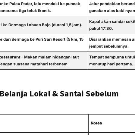
r ke Pulau Padar, lalu mendaki ke puncak
Jalur pendakian berund
anorama tiga teluk ikonik.
gunakan alas kaki nya
Kapal akan sandar seki
i ke Dermaga Labuan Bajo (durasi 1,5 jam).
pukul 17:30.
r dari dermaga ke Puri Sari Resort (5 km, 15
Disarankan memesan a
jemput sebelumnya.
Restaurant
– Makan malam hidangan laut
Tempat sempurna untu
dengan suasana matahari terbenam.
menutup hari pertama.
, Belanja Lokal & Santai Sebelum
Notes