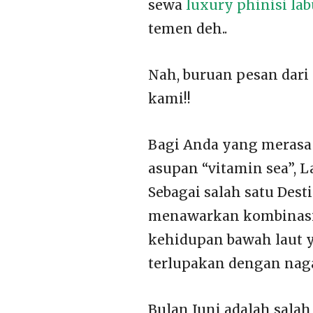
sewa
luxury phinisi lab
temen deh..
Nah, buruan pesan dari 
kami!!
Bagi Anda yang merasa 
asupan “vitamin sea”, L
Sebagai salah satu Dest
menawarkan kombinasi 
kehidupan bawah laut 
terlupakan dengan nag
Bulan Juni adalah sala