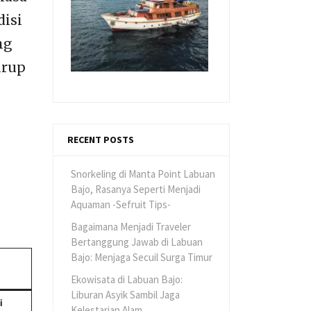
disi
ng
irup
RECENT POSTS
Snorkeling di Manta Point Labuan
Bajo, Rasanya Seperti Menjadi
Aquaman -Sefruit Tips-
Bagaimana Menjadi Traveler
Bertanggung Jawab di Labuan
Bajo: Menjaga Secuil Surga Timur
Ekowisata di Labuan Bajo:
Liburan Asyik Sambil Jaga
i
Kelestarian Alam