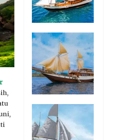
r
ih,
atu
uni,
ti