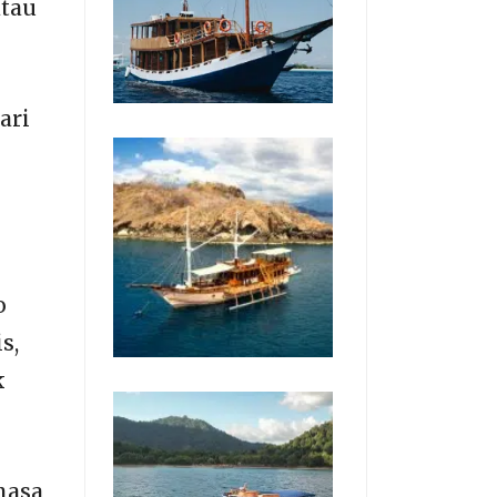
atau
ari
h
o
s,
k
masa