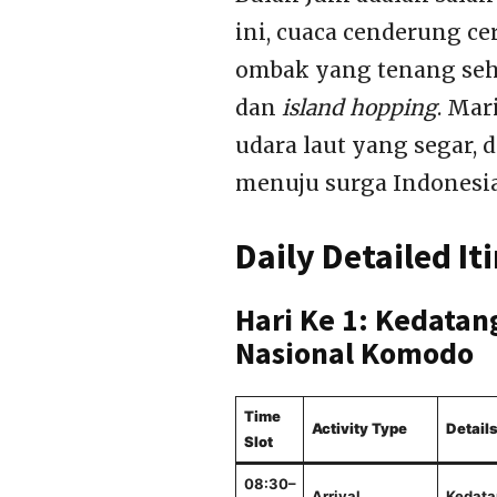
ini, cuaca cenderung ce
ombak yang tenang seh
dan
island hopping
. Mar
udara laut yang segar,
menuju surga Indonesia
Daily Detailed It
Hari Ke 1: Kedata
Nasional Komodo
Time
Activity Type
Detail
Slot
08:30–
Arrival
Kedata