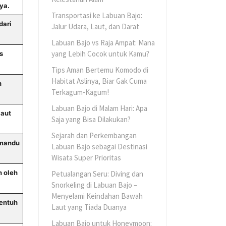
ya.
Transportasi ke Labuan Bajo:
dari
Jalur Udara, Laut, dan Darat
Labuan Bajo vs Raja Ampat: Mana
yang Lebih Cocok untuk Kamu?
s
Tips Aman Bertemu Komodo di
Habitat Aslinya, Biar Gak Cuma
n
Terkagum-Kagum!
Labuan Bajo di Malam Hari: Apa
aut
Saja yang Bisa Dilakukan?
Sejarah dan Perkembangan
emandu
Labuan Bajo sebagai Destinasi
Wisata Super Prioritas
 oleh
Petualangan Seru: Diving dan
Snorkeling di Labuan Bajo –
Menyelami Keindahan Bawah
yentuh
Laut yang Tiada Duanya
Labuan Bajo untuk Honeymoon: