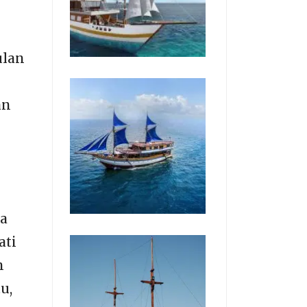
ulan
an
a
ati
n
u,