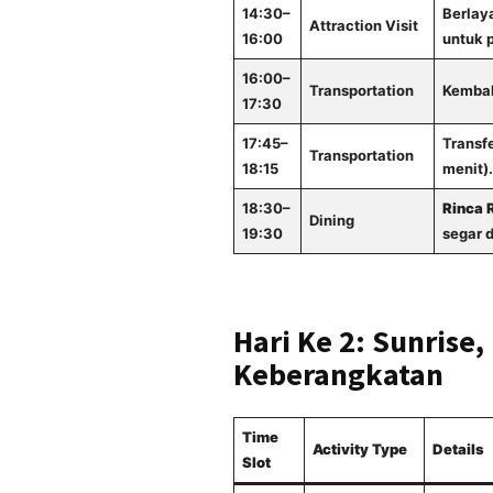
14:30–
Berlaya
Attraction Visit
16:00
untuk p
16:00–
Transportation
Kembal
17:30
17:45–
Transfe
Transportation
18:15
menit).
18:30–
Rinca 
Dining
19:30
segar 
Hari Ke 2: Sunrise
Keberangkatan
Time
Activity Type
Details
Slot