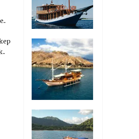
..
akep
..