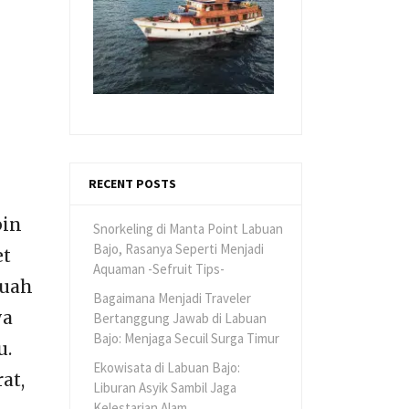
RECENT POSTS
pin
Snorkeling di Manta Point Labuan
Bajo, Rasanya Seperti Menjadi
et
Aquaman -Sefruit Tips-
buah
Bagaimana Menjadi Traveler
ya
Bertanggung Jawab di Labuan
Bajo: Menjaga Secuil Surga Timur
u.
Ekowisata di Labuan Bajo:
at,
Liburan Asyik Sambil Jaga
Kelestarian Alam