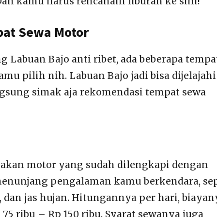
an kamu harus rencanain liburan ke sini!
at Sewa Motor
g Labuan Bajo anti ribet, ada beberapa tempa
mu pilih nih. Labuan Bajo jadi bisa dijelajahi
gsung simak aja rekomendasi tempat sewa
wakan motor yang sudah dilengkapi dengan
t menunjang pengalaman kamu berkendara, sep
 dan jas hujan. Hitungannya per hari, biayan
 75 ribu – Rp 150 ribu. Syarat sewanya juga