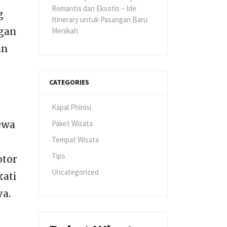
Romantis dan Eksotis – Ide
g
Itinerary untuk Pasangan Baru
ngan
Menikah
an
CATEGORIES
Kapal Phinisi
Paket Wisata
ewa
Tempat Wisata
Tips
otor
Uncategorized
kati
ya.