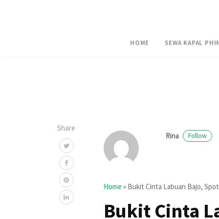
HOME
SEWA KAPAL PHI
Share
Rina
Follow
Home
»
Bukit Cinta Labuan Bajo, Spo
Bukit Cinta 