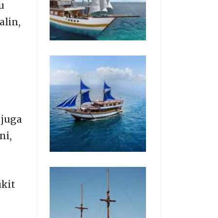
u
alin,
 juga
ni,
kit