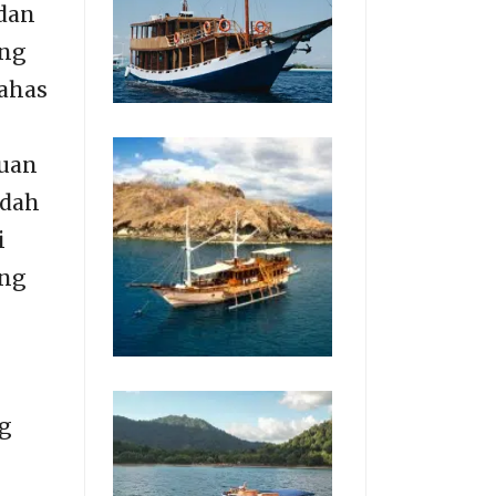
dan
ang
bahas
buan
idah
i
ung
ng