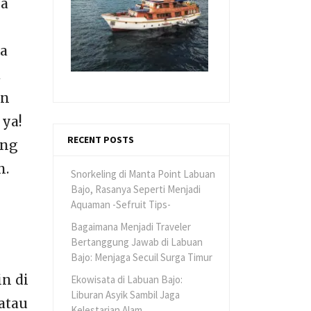
ya
sa
a
an
 ya!
RECENT POSTS
ang
n.
Snorkeling di Manta Point Labuan
Bajo, Rasanya Seperti Menjadi
Aquaman -Sefruit Tips-
Bagaimana Menjadi Traveler
Bertanggung Jawab di Labuan
Bajo: Menjaga Secuil Surga Timur
in di
Ekowisata di Labuan Bajo:
Liburan Asyik Sambil Jaga
atau
Kelestarian Alam