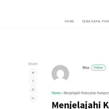
HOME
SEWA KAPAL PHI
Share
Rina
Follow
Home
»
Menjelajahi Kelezatan Kampun
Menjelajahi 