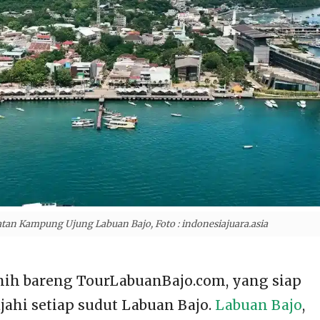
atan Kampung Ujung Labuan Bajo, Foto : indonesiajuara.asia
i nih bareng TourLabuanBajo.com, yang siap
ahi setiap sudut Labuan Bajo.
Labuan Bajo
,