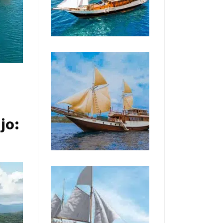
jo:
!