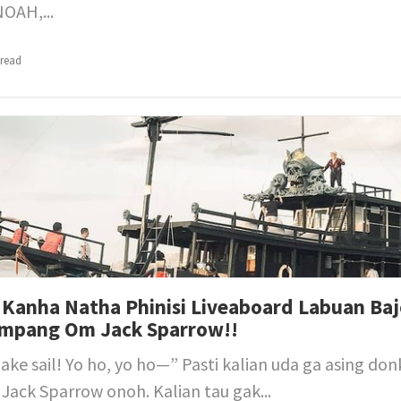
NOAH,...
 read
Kanha Natha Phinisi Liveaboard Labuan Baj
mpang Om Jack Sparrow!!
ke sail! Yo ho, yo ho—” Pasti kalian uda ga asing do
Jack Sparrow onoh. Kalian tau gak...