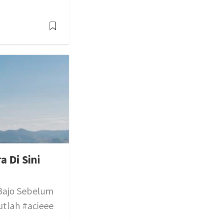
 Di Sini
 Bajo Sebelum
utlah #acieee