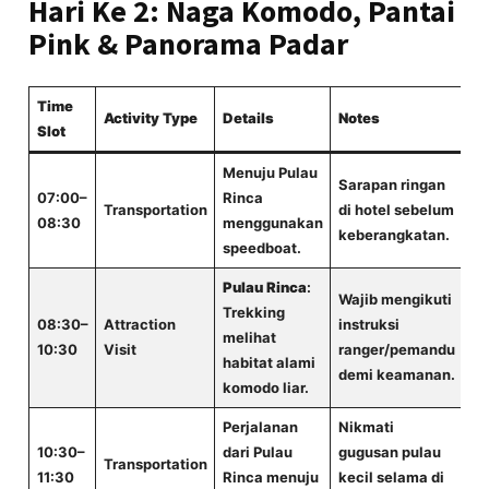
Hari Ke 2: Naga Komodo, Pantai
Pink & Panorama Padar
Time
Activity Type
Details
Notes
Slot
Menuju Pulau
Sarapan ringan
07:00–
Rinca
Transportation
di hotel sebelum
08:30
menggunakan
keberangkatan.
speedboat.
Pulau Rinca
:
Wajib mengikuti
Trekking
08:30–
Attraction
instruksi
melihat
10:30
Visit
ranger/pemandu
habitat alami
demi keamanan.
komodo liar.
Perjalanan
Nikmati
10:30–
dari Pulau
gugusan pulau
Transportation
11:30
Rinca menuju
kecil selama di