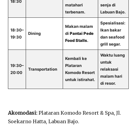
18:30
matahari
senja di
terbenam.
Labuan Bajo.
Spesialisasi:
Makan malam
18:30–
Ikan bakar
Dining
di
Pantai Pede
19:30
dan seafood
Food Stalls
.
grill segar.
Waktu luang
Kembali ke
untuk
19:30–
Plataran
Transportation
relaksasi
20:00
Komodo Resort
malam hari
untuk istirahat.
di resor.
Akomodasi:
Plataran Komodo Resort & Spa, Jl.
Soekarno Hatta, Labuan Bajo.