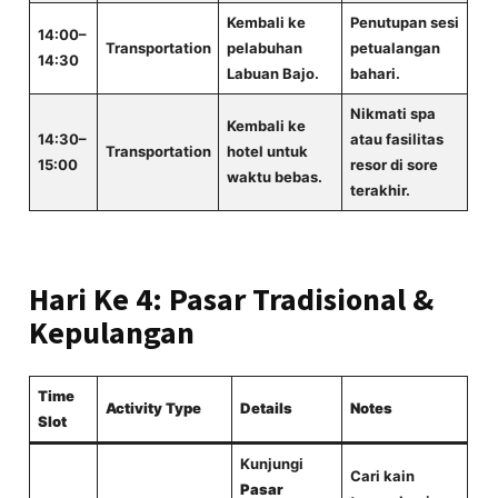
Kembali ke
Penutupan sesi
14:00–
Transportation
pelabuhan
petualangan
14:30
Labuan Bajo.
bahari.
Nikmati spa
Kembali ke
14:30–
atau fasilitas
Transportation
hotel untuk
15:00
resor di sore
waktu bebas.
terakhir.
Hari Ke 4: Pasar Tradisional &
Kepulangan
Time
Activity Type
Details
Notes
Slot
Kunjungi
Cari kain
Pasar