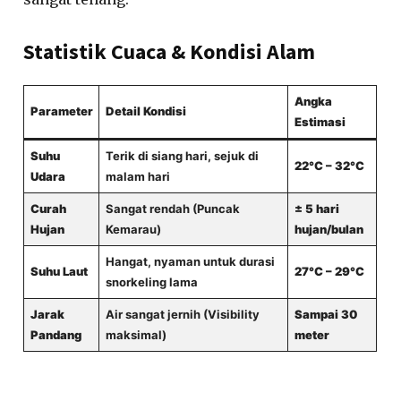
Statistik Cuaca & Kondisi Alam
Angka
Parameter
Detail Kondisi
Estimasi
Suhu
Terik di siang hari, sejuk di
22°C – 32°C
Udara
malam hari
Curah
Sangat rendah (Puncak
± 5 hari
Hujan
Kemarau)
hujan/bulan
Hangat, nyaman untuk durasi
Suhu Laut
27°C – 29°C
snorkeling lama
Jarak
Air sangat jernih (Visibility
Sampai 30
Pandang
maksimal)
meter