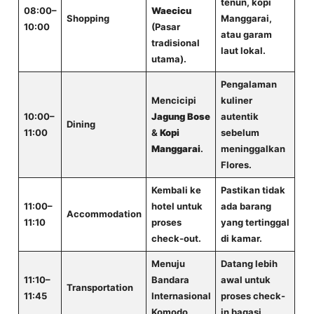
tenun, kopi
08:00–
Waecicu
Shopping
Manggarai,
10:00
(Pasar
atau garam
tradisional
laut lokal.
utama).
Pengalaman
Mencicipi
kuliner
10:00–
Jagung Bose
autentik
Dining
11:00
&
Kopi
sebelum
Manggarai
.
meninggalkan
Flores.
Kembali ke
Pastikan tidak
11:00–
hotel untuk
ada barang
Accommodation
11:10
proses
yang tertinggal
check-out.
di kamar.
Menuju
Datang lebih
11:10–
Bandara
awal untuk
Transportation
11:45
Internasional
proses check-
Komodo.
in bagasi.