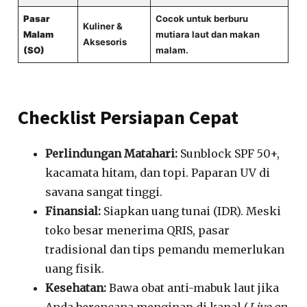
Pasar
Cocok untuk berburu
Kuliner &
Malam
mutiara laut dan makan
Aksesoris
(SO)
malam.
Checklist Persiapan Cepat
Perlindungan Matahari:
Sunblock SPF 50+,
kacamata hitam, dan topi. Paparan UV di
savana sangat tinggi.
Finansial:
Siapkan uang tunai (IDR). Meski
toko besar menerima QRIS, pasar
tradisional dan tips pemandu memerlukan
uang fisik.
Kesehatan:
Bawa obat anti-mabuk laut jika
Anda berencana menginap di kapal (
Live on