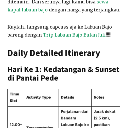
ditemuin.. Dan serunya lagi kamu bisa
sewa
kapal labuan bajo
dengan harga yang terjangkau.
Kuylah.. langsung capcuss aja ke Labuan Bajo
bareng dengan
Trip Labuan Bajo Bulan Juli
!!!!!
Daily Detailed Itinerary
Hari Ke 1: Kedatangan & Sunset
di Pantai Pede
Time
Activity Type
Details
Notes
Slot
Perjalanan dari
Jarak dekat
Bandara
(2,5 km),
12:00–
Labuan Bajo ke
pastikan
Transportation