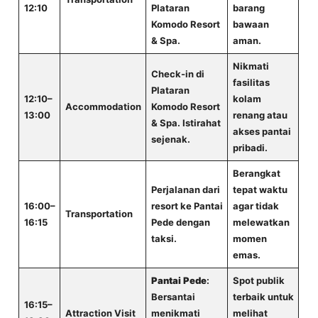
12:10
Plataran
barang
Komodo Resort
bawaan
& Spa.
aman.
Nikmati
Check-in di
fasilitas
Plataran
12:10–
kolam
Accommodation
Komodo Resort
13:00
renang atau
& Spa. Istirahat
akses pantai
sejenak.
pribadi.
Berangkat
Perjalanan dari
tepat waktu
16:00–
resort ke Pantai
agar tidak
Transportation
16:15
Pede dengan
melewatkan
taksi.
momen
emas.
Pantai Pede
:
Spot publik
Bersantai
terbaik untuk
16:15–
Attraction Visit
menikmati
melihat