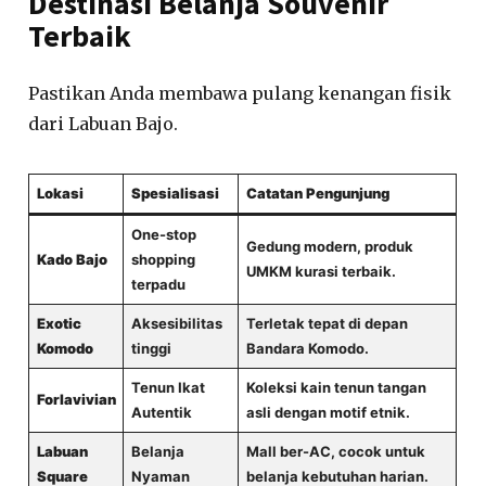
Destinasi Belanja Souvenir
Terbaik
Pastikan Anda membawa pulang kenangan fisik
dari Labuan Bajo.
Lokasi
Spesialisasi
Catatan Pengunjung
One-stop
Gedung modern, produk
Kado Bajo
shopping
UMKM kurasi terbaik.
terpadu
Exotic
Aksesibilitas
Terletak tepat di depan
Komodo
tinggi
Bandara Komodo.
Tenun Ikat
Koleksi kain tenun tangan
Forlavivian
Autentik
asli dengan motif etnik.
Labuan
Belanja
Mall ber-AC, cocok untuk
Square
Nyaman
belanja kebutuhan harian.