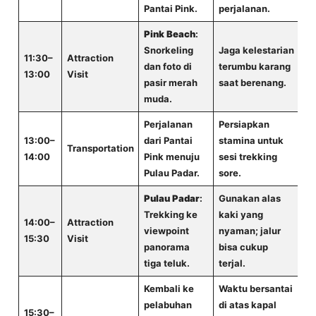
Pantai Pink.
perjalanan.
Pink Beach
:
Snorkeling
Jaga kelestarian
11:30–
Attraction
dan foto di
terumbu karang
13:00
Visit
pasir merah
saat berenang.
muda.
Perjalanan
Persiapkan
13:00–
dari Pantai
stamina untuk
Transportation
14:00
Pink menuju
sesi trekking
Pulau Padar.
sore.
Pulau Padar
:
Gunakan alas
Trekking ke
kaki yang
14:00–
Attraction
viewpoint
nyaman; jalur
15:30
Visit
panorama
bisa cukup
tiga teluk.
terjal.
Kembali ke
Waktu bersantai
pelabuhan
di atas kapal
15:30–