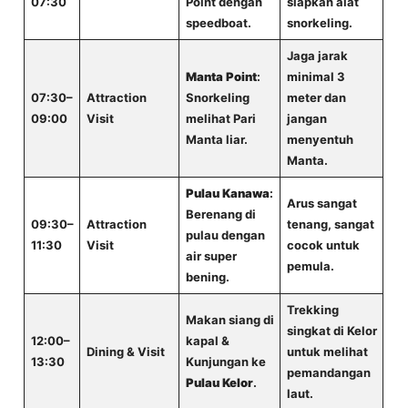
07:30
Point dengan
siapkan alat
speedboat.
snorkeling.
Jaga jarak
Manta Point
:
minimal 3
07:30–
Attraction
Snorkeling
meter dan
09:00
Visit
melihat Pari
jangan
Manta liar.
menyentuh
Manta.
Pulau Kanawa
:
Arus sangat
Berenang di
09:30–
Attraction
tenang, sangat
pulau dengan
11:30
Visit
cocok untuk
air super
pemula.
bening.
Trekking
Makan siang di
singkat di Kelor
12:00–
kapal &
Dining & Visit
untuk melihat
13:30
Kunjungan ke
pemandangan
Pulau Kelor
.
laut.