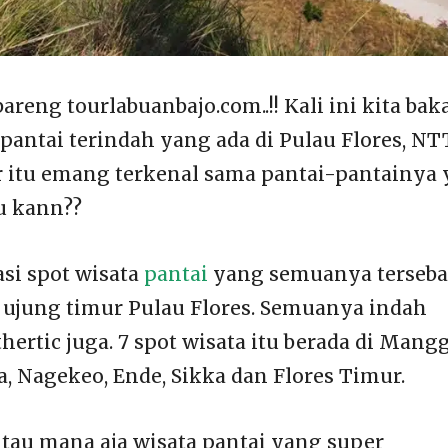
bareng tourlabuanbajo.com..!! Kali ini kita bak
pantai terindah yang ada di Pulau Flores, NTT
 itu emang terkenal sama pantai-pantainya
u kann??
asi spot wisata
pantai
yang semuanya terseba
a ujung timur Pulau Flores. Semuanya indah
thertic juga. 7 spot wisata itu berada di Mang
, Nagekeo, Ende, Sikka dan Flores Timur.
tau mana aja wisata pantai yang super