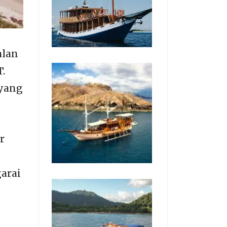
alan
.
 yang
r
garai