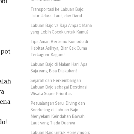
obi
Transportasi ke Labuan Bajo:
Jalur Udara, Laut, dan Darat
Labuan Bajo vs Raja Ampat: Mana
yang Lebih Cocok untuk Kamu?
Tips Aman Bertemu Komodo di
Habitat Aslinya, Biar Gak Cuma
spot
Terkagum-Kagum!
Labuan Bajo di Malam Hari: Apa
Saja yang Bisa Dilakukan?
Sejarah dan Perkembangan
alah
Labuan Bajo sebagai Destinasi
ra
Wisata Super Prioritas
rena
Petualangan Seru: Diving dan
Snorkeling di Labuan Bajo –
Menyelami Keindahan Bawah
do!
Laut yang Tiada Duanya
Labuan Bajo untuk Honeymoon: