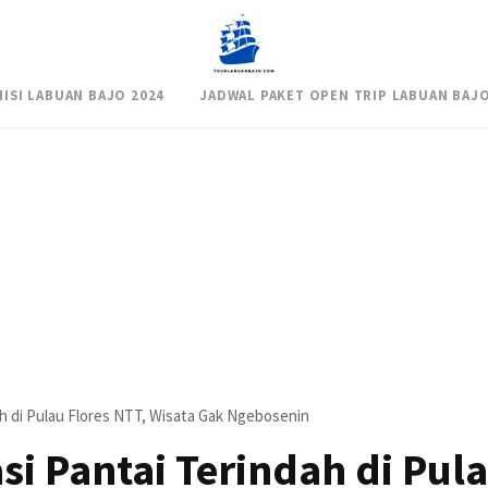
NISI LABUAN BAJO 2024
JADWAL PAKET OPEN TRIP LABUAN BAJO
h di Pulau Flores NTT, Wisata Gak Ngebosenin
i Pantai Terindah di Pul