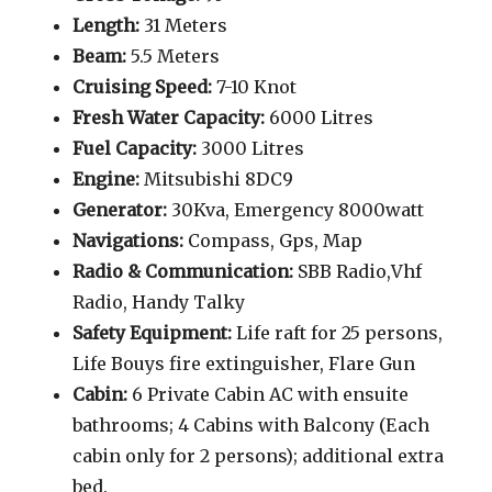
Length:
31 Meters
Beam:
5.5 Meters
Cruising Speed:
7-10 Knot
Fresh Water Capacity:
6000 Litres
Fuel Capacity:
3000 Litres
Engine:
Mitsubishi 8DC9
Generator:
30Kva, Emergency 8000watt
Navigations:
Compass, Gps, Map
Radio & Communication:
SBB Radio,Vhf
Radio, Handy Talky
Safety Equipment:
Life raft for 25 persons,
Life Bouys fire extinguisher, Flare Gun
Cabin:
6 Private Cabin AC with ensuite
bathrooms; 4 Cabins with Balcony (Each
cabin only for 2 persons); additional extra
bed.