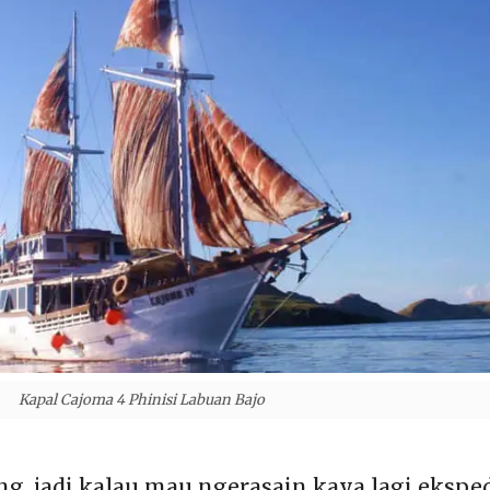
Kapal Cajoma 4 Phinisi Labuan Bajo
g, jadi kalau mau ngerasain kaya lagi eksped