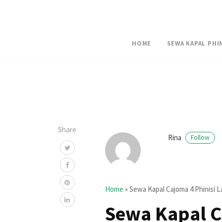
HOME
SEWA KAPAL PHI
Share
Rina
Follow
Home
»
Sewa Kapal Cajoma 4 Phinisi La
Sewa Kapal C