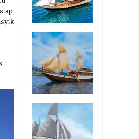
ru
siap
asyik
s