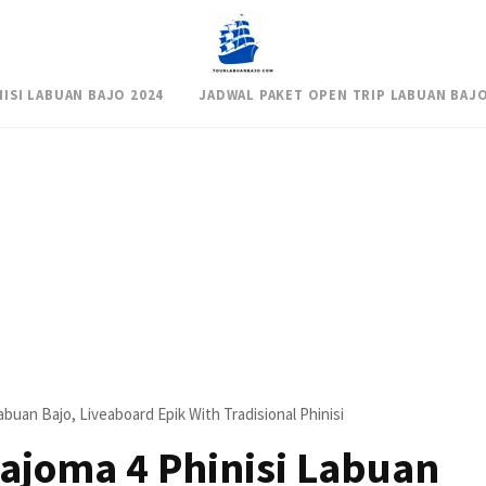
NISI LABUAN BAJO 2024
JADWAL PAKET OPEN TRIP LABUAN BAJO
buan Bajo, Liveaboard Epik With Tradisional Phinisi
ajoma 4 Phinisi Labuan