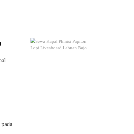
o
oal
 pada