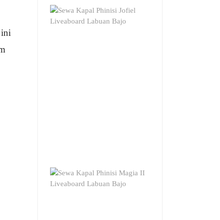
ini
um