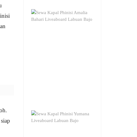
u
nisi
kan
oh.
siap