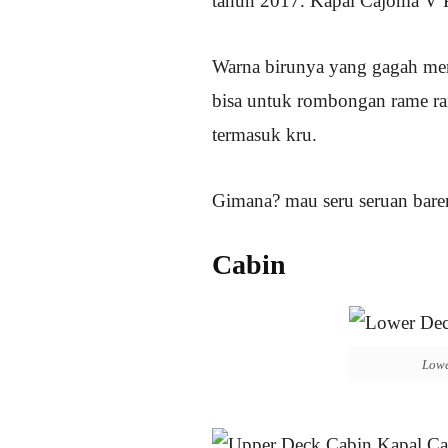
tahun 2017. Kapal Cajoma V Ph
Warna birunya yang gagah me
bisa untuk rombongan rame 
termasuk kru.
Gimana? mau seru seruan bare
Cabin
Lowe