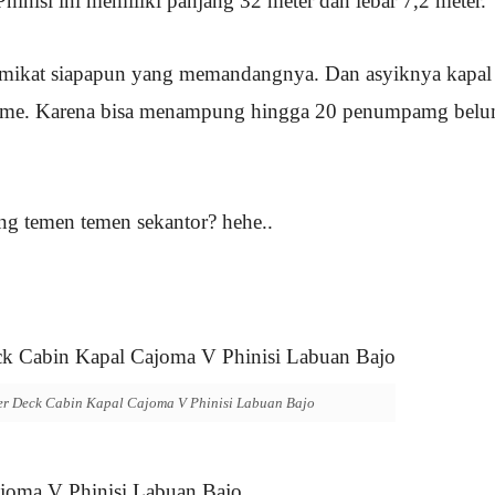
inisi ini memiliki panjang 32 meter dan lebar 7,2 meter.
mikat siapapun yang memandangnya. Dan asyiknya kapal 
rame. Karena bisa menampung hingga 20 penumpamg bel
ng temen temen sekantor? hehe..
r Deck Cabin Kapal Cajoma V Phinisi Labuan Bajo