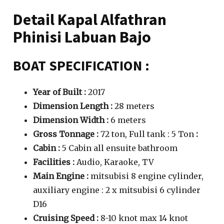
Detail Kapal Alfathran
Phinisi Labuan Bajo
BOAT SPECIFICATION :
Year of Built :
2017
Dimension Length :
28 meters
Dimension Width :
6 meters
Gross
Tonnage
:
72 ton, Full tank : 5 Ton
:
Cabin :
5 Cabin all ensuite bathroom
Facilities :
Audio, Karaoke, TV
Main Engine :
mitsubisi 8 engine cylinder,
auxiliary engine : 2 x mitsubisi 6 cylinder
D16
Cruising Speed :
8-10 knot max 14 knot