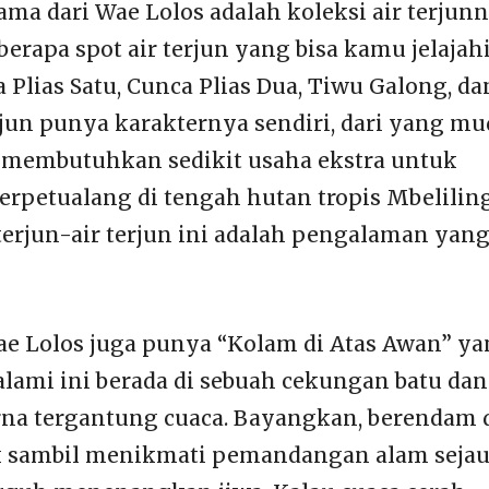
tama dari Wae Lolos adalah koleksi air terjun
rapa spot air terjun yang bisa kamu jelajahi
a Plias Satu, Cunca Plias Dua, Tiwu Galong, da
terjun punya karakternya sendiri, dari yang m
 membutuhkan sedikit usaha ekstra untuk
erpetualang di tengah hutan tropis Mbelilin
rjun-air terjun ini adalah pengalaman yang
Wae Lolos juga punya “Kolam di Atas Awan” y
lami ini berada di sebuah cekungan batu dan
rna tergantung cuaca. Bayangkan, berendam 
k sambil menikmati pemandangan alam seja