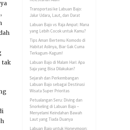
nya
Transportasi ke Labuan Bajo:
,
Jalur Udara, Laut, dan Darat
n
Labuan Bajo vs Raja Ampat: Mana
yang Lebih Cocok untuk Kamu?
udah
Tips Aman Bertemu Komodo di
Habitat Aslinya, Biar Gak Cuma
g
Terkagum-Kagum!
 tak
Labuan Bajo di Malam Hari: Apa
Saja yang Bisa Dilakukan?
Sejarah dan Perkembangan
Labuan Bajo sebagai Destinasi
Wisata Super Prioritas
ang
Petualangan Seru: Diving dan
Snorkeling di Labuan Bajo –
di
Menyelami Keindahan Bawah
Laut yang Tiada Duanya
uh
Labuan Bajo untuk Honeymoon: