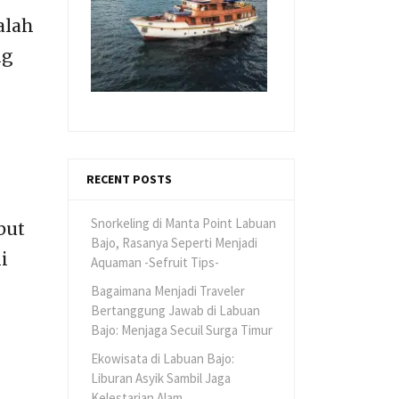
alah
ng
RECENT POSTS
Snorkeling di Manta Point Labuan
but
Bajo, Rasanya Seperti Menjadi
i
Aquaman -Sefruit Tips-
Bagaimana Menjadi Traveler
Bertanggung Jawab di Labuan
Bajo: Menjaga Secuil Surga Timur
Ekowisata di Labuan Bajo:
Liburan Asyik Sambil Jaga
Kelestarian Alam