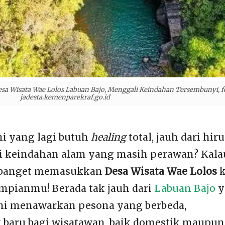
sa Wisata Wae Lolos Labuan Bajo, Menggali Keindahan Tersembunyi, fo
jadesta.kemenparekraf.go.id
ini yang lagi butuh
healing
total, jauh dari hir
ri keindahan alam yang masih perawan? Kala
ib banget memasukkan
Desa Wisata Wae Lolos
k
impianmu! Berada tak jauh dari
Labuan Bajo
y
ini menawarkan pesona yang berbeda,
baru bagi wisatawan, baik domestik maupun