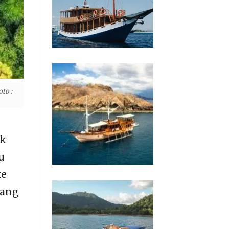
to :
uk
u
e
ang