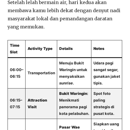
Setelah lelah bermain air, hari kedua akan
membawa kamu lebih dekat dengan denyut nadi
masyarakat lokal dan pemandangan daratan
yang memukau.
Time
Activity Type
Details
Notes
Slot
Menuju Bukit
Udara pagi
06:00–
Waringin untuk
sangat segar,
Transportation
06:15
menyaksikan
gunakan jaket
sunrise
.
tipis.
Bukit Waringin
:
Spot foto
06:15–
Attraction
Menikmati
paling
07:15
Visit
panorama pagi
strategis di
kota pelabuhan.
pusat kota.
Siapkan uang
Pasar Wae