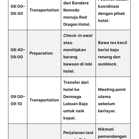
dari Bandara
08:00–
koordinasi
Transportation
Komodo
08:40
dengan pihak
menuju Red
hotel.
Dragon Hotel.
Check-in
awal
atau
Bawa tas kecil
08:40–
menitipkan
berisi baju
Preparation
09:00
barang
renang dan
bawaan di lobi
sunblock
.
hotel.
Transfer dari
hotel ke
Meeting point
09:00–
Dermaga
utama
Transportation
09:10
Labuan Bajo
sebelum
untuk naik
berlayar.
kapal.
Nikmati
Perjalanan laut
pemandangan