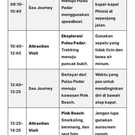
menuju Pulau
09:10–
kapal-kapal
Sea Journey
Padar
10:40
Phinisi di
menggunakan
sepanjang
speedboat
.
jalan.
Eksplorasi
Gunakan
Pulau Padar
:
sepatu yang
10:40–
Attraction
Trekking
tidak licin dan
12:40
Visit
menuju
bawa air
puncak bukit.
minum.
Berlayar dari
Waktu yang
Pulau Padar
pas untuk
12:40–
Sea Journey
menuju
mendinginkan
13:25
kawasan Pink
diri di bawah
Beach.
atap kapal.
Pink Beach
:
Jangan lupa
Snorkeling,
gunakan
13:25–
Attraction
berenang, dan
sunscreen
14:25
Visit
sesi foto
ramah