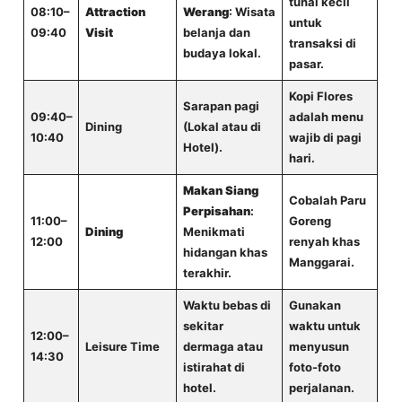
tunai kecil
08:10–
Attraction
Werang
: Wisata
untuk
09:40
Visit
belanja dan
transaksi di
budaya lokal.
pasar.
Kopi Flores
Sarapan pagi
09:40–
adalah menu
Dining
(Lokal atau di
10:40
wajib di pagi
Hotel).
hari.
Makan Siang
Cobalah Paru
Perpisahan
:
11:00–
Goreng
Dining
Menikmati
12:00
renyah khas
hidangan khas
Manggarai.
terakhir.
Waktu bebas di
Gunakan
sekitar
waktu untuk
12:00–
Leisure Time
dermaga atau
menyusun
14:30
istirahat di
foto-foto
hotel.
perjalanan.