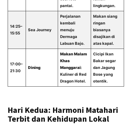
pantai.
lingkungan.
Perjalanan
Makan siang
kembali
ringan
14:25–
Sea Journey
menuju
biasanya
15:55
Dermaga
disajikan di
Labuan Bajo.
atas kapal.
Makan Malam
Cicipi Ikan
Khas
Bakar segar
17:00–
Dining
Manggarai
:
dan Jagung
21:30
Kuliner di Red
Bose yang
Dragon Hotel.
otentik.
Hari Kedua: Harmoni Matahari
Terbit dan Kehidupan Lokal