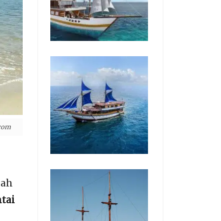
.com
lah
tai