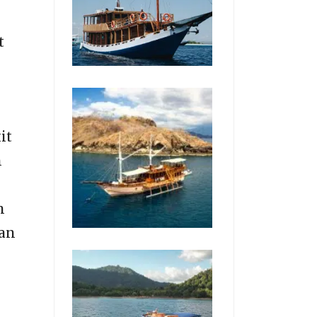
t
it
n
h
dan