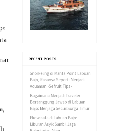
?”
ata
RECENT POSTS
nar
Snorkeling di Manta Point Labuan
Bajo, Rasanya Seperti Menjadi
Aquaman -Sefruit Tips-
Bagaimana Menjadi Traveler
Bertanggung Jawab di Labuan
Bajo: Menjaga Secuil Surga Timur
a,
Ekowisata di Labuan Bajo:
Liburan Asyik Sambil Jaga
uh
Kelestarian Alam