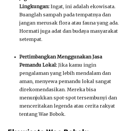
Lingkungan:
Ingat, ini adalah ekowisata.
Buanglah sampah pada tempatnya dan
jangan merusak flora atau fauna yang ada.
Hormati juga adat dan budaya masyarakat
setempat.
Pertimbangkan Menggunakan Jasa
Pemandu Lokal:
Jika kamu ingin
pengalaman yang lebih mendalam dan
aman, menyewa pemandu lokal sangat
direkomendasikan. Mereka bisa
menunjukkan spot-spot tersembunyi dan
menceritakan legenda atau cerita rakyat
tentang Wae Bobok.