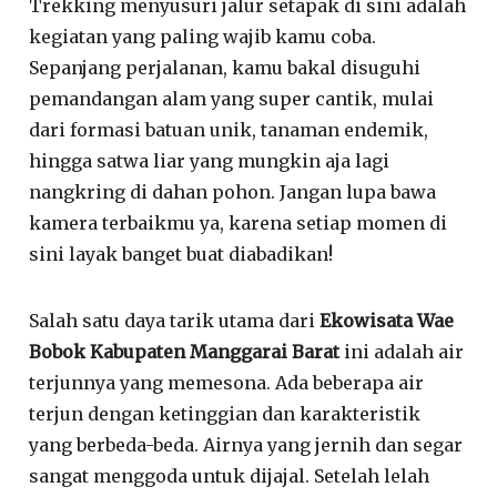
Trekking menyusuri jalur setapak di sini adalah
kegiatan yang paling wajib kamu coba.
Sepanjang perjalanan, kamu bakal disuguhi
pemandangan alam yang super cantik, mulai
dari formasi batuan unik, tanaman endemik,
hingga satwa liar yang mungkin aja lagi
nangkring di dahan pohon. Jangan lupa bawa
kamera terbaikmu ya, karena setiap momen di
sini layak banget buat diabadikan!
Salah satu daya tarik utama dari
Ekowisata Wae
Bobok Kabupaten Manggarai Barat
ini adalah air
terjunnya yang memesona. Ada beberapa air
terjun dengan ketinggian dan karakteristik
yang berbeda-beda. Airnya yang jernih dan segar
sangat menggoda untuk dijajal. Setelah lelah