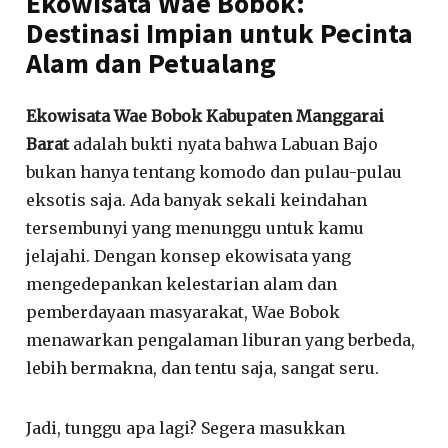
Ekowisata Wae Bobok:
Destinasi Impian untuk Pecinta
Alam dan Petualang
Ekowisata Wae Bobok Kabupaten Manggarai
Barat
adalah bukti nyata bahwa Labuan Bajo
bukan hanya tentang komodo dan pulau-pulau
eksotis saja. Ada banyak sekali keindahan
tersembunyi yang menunggu untuk kamu
jelajahi. Dengan konsep ekowisata yang
mengedepankan kelestarian alam dan
pemberdayaan masyarakat, Wae Bobok
menawarkan pengalaman liburan yang berbeda,
lebih bermakna, dan tentu saja, sangat seru.
Jadi, tunggu apa lagi? Segera masukkan