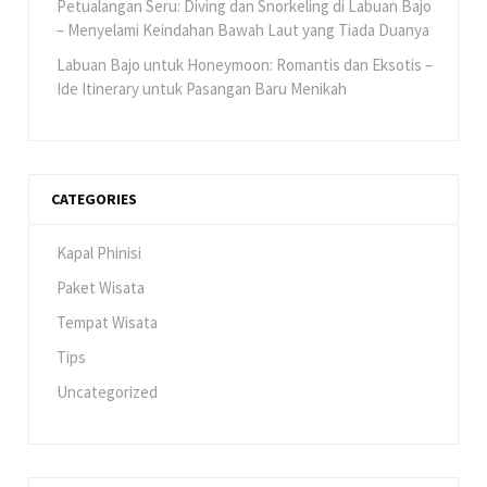
Petualangan Seru: Diving dan Snorkeling di Labuan Bajo
– Menyelami Keindahan Bawah Laut yang Tiada Duanya
Labuan Bajo untuk Honeymoon: Romantis dan Eksotis –
Ide Itinerary untuk Pasangan Baru Menikah
CATEGORIES
Kapal Phinisi
Paket Wisata
Tempat Wisata
Tips
Uncategorized