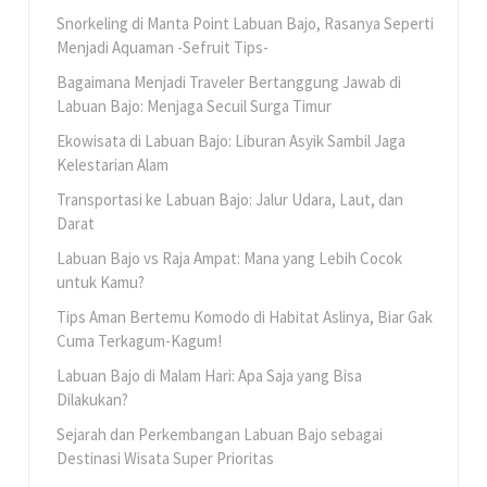
Snorkeling di Manta Point Labuan Bajo, Rasanya Seperti
Menjadi Aquaman -Sefruit Tips-
Bagaimana Menjadi Traveler Bertanggung Jawab di
Labuan Bajo: Menjaga Secuil Surga Timur
Ekowisata di Labuan Bajo: Liburan Asyik Sambil Jaga
Kelestarian Alam
Transportasi ke Labuan Bajo: Jalur Udara, Laut, dan
Darat
Labuan Bajo vs Raja Ampat: Mana yang Lebih Cocok
untuk Kamu?
Tips Aman Bertemu Komodo di Habitat Aslinya, Biar Gak
Cuma Terkagum-Kagum!
Labuan Bajo di Malam Hari: Apa Saja yang Bisa
Dilakukan?
Sejarah dan Perkembangan Labuan Bajo sebagai
Destinasi Wisata Super Prioritas