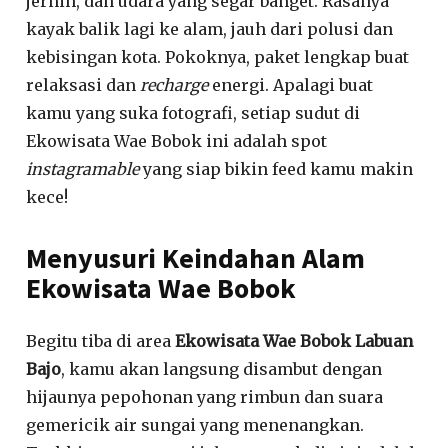
jernih, dan udara yang segar banget. Rasanya
kayak balik lagi ke alam, jauh dari polusi dan
kebisingan kota. Pokoknya, paket lengkap buat
relaksasi dan
recharge
energi. Apalagi buat
kamu yang suka fotografi, setiap sudut di
Ekowisata Wae Bobok ini adalah spot
instagramable
yang siap bikin feed kamu makin
kece!
Menyusuri Keindahan Alam
Ekowisata Wae Bobok
Begitu tiba di area
Ekowisata Wae Bobok Labuan
Bajo
, kamu akan langsung disambut dengan
hijaunya pepohonan yang rimbun dan suara
gemericik air sungai yang menenangkan.