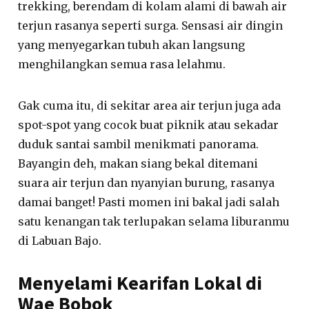
trekking, berendam di kolam alami di bawah air
terjun rasanya seperti surga. Sensasi air dingin
yang menyegarkan tubuh akan langsung
menghilangkan semua rasa lelahmu.
Gak cuma itu, di sekitar area air terjun juga ada
spot-spot yang cocok buat piknik atau sekadar
duduk santai sambil menikmati panorama.
Bayangin deh, makan siang bekal ditemani
suara air terjun dan nyanyian burung, rasanya
damai banget! Pasti momen ini bakal jadi salah
satu kenangan tak terlupakan selama liburanmu
di Labuan Bajo.
Menyelami Kearifan Lokal di
Wae Bobok