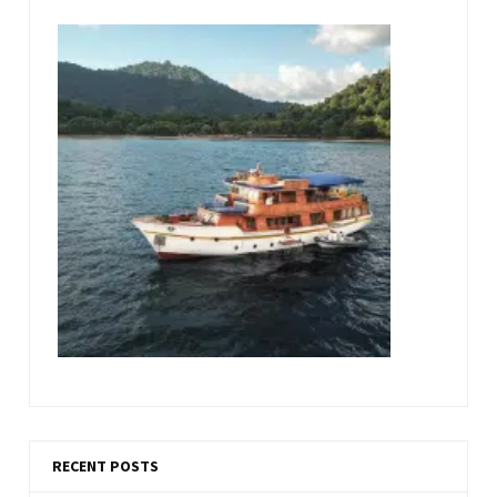
RECENT POSTS