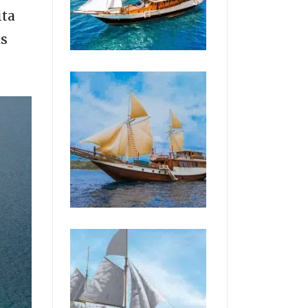
ita
as