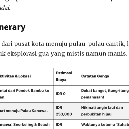
adai
.
inerary
dari pusat kota menuju pulau-pulau cantik, l
uk eksplorasi gua yang mistis namun manis.
Estimasi
ktivitas & Lokasi
Catatan Gengs
Biaya
antai dari Pondok Bambu ke
Dekat banget, itung-itung
IDR 0
an.
pemanasan!
IDR
Nikmati angin laut dan
oat
menuju Pulau Kanawa.
250,000
perbukitan hijau.
Kanawa
: Snorkeling & Beach
IDR
Waktunya ketemu “Sahab