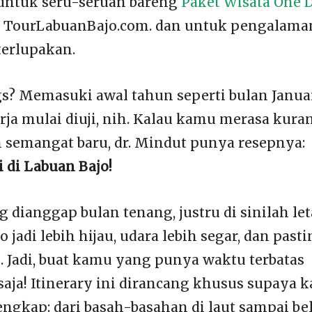
 untuk seru-seruan bareng
Paket Wisata One 
TourLabuanBajo.com. dan untuk pengalama
terlupakan.
s? Memasuki awal tahun seperti bulan Janua
erja mulai diuji, nih. Kalau kamu merasa kura
 semangat baru, dr. Mindut punya resepnya:
i di Labuan Bajo!
 dianggap bulan tenang, justru di sinilah le
 jadi lebih hijau, udara lebih segar, dan past
is. Jadi, buat kamu yang punya waktu terbatas
saja! Itinerary ini dirancang khusus supaya 
lengkap: dari basah-basahan di laut sampai be