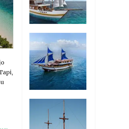
jo
Tapi,
tu