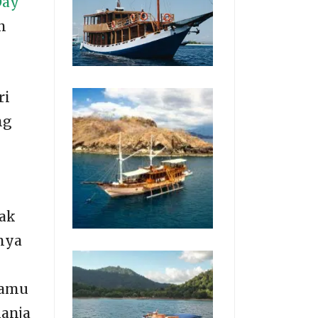
Day
n
ri
ng
tak
inya
kamu
lanja