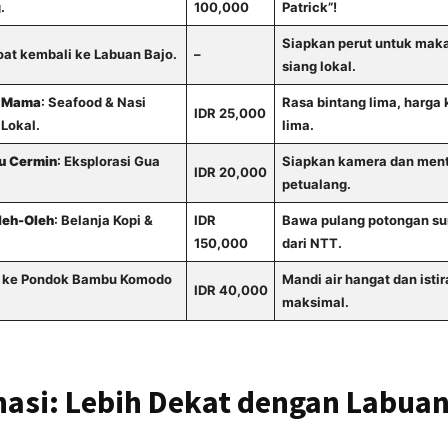
.
100,000
Patrick”!
Siapkan perut untuk mak
at kembali ke Labuan Bajo.
–
siang lokal.
 Mama
: Seafood & Nasi
Rasa bintang lima, harga 
IDR 25,000
Lokal.
lima.
u Cermin
: Eksplorasi Gua
Siapkan kamera dan ment
IDR 20,000
petualang.
leh-Oleh
: Belanja Kopi &
IDR
Bawa pulang potongan su
150,000
dari NTT.
 ke Pondok Bambu Komodo
Mandi air hangat dan istir
IDR 40,000
maksimal.
nasi: Lebih Dekat dengan Labua