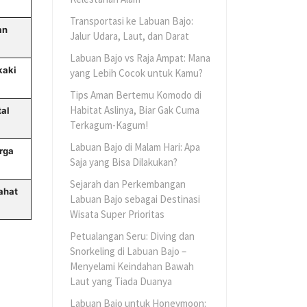
Transportasi ke Labuan Bajo:
an
Jalur Udara, Laut, dan Darat
Labuan Bajo vs Raja Ampat: Mana
kaki
yang Lebih Cocok untuk Kamu?
Tips Aman Bertemu Komodo di
Habitat Aslinya, Biar Gak Cuma
al
Terkagum-Kagum!
Labuan Bajo di Malam Hari: Apa
rga
Saja yang Bisa Dilakukan?
Sejarah dan Perkembangan
ahat
Labuan Bajo sebagai Destinasi
Wisata Super Prioritas
Petualangan Seru: Diving dan
Snorkeling di Labuan Bajo –
Menyelami Keindahan Bawah
n
Laut yang Tiada Duanya
Labuan Bajo untuk Honeymoon: