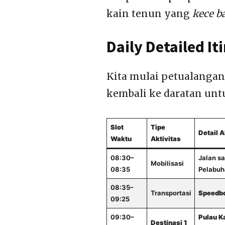
kain tenun yang
kece b
Daily Detailed It
Kita mulai petualangan 
kembali ke daratan unt
Slot
Tipe
Detail A
Waktu
Aktivitas
08:30–
Jalan s
Mobilisasi
08:35
Pelabuh
08:35–
Transportasi
Speedb
09:25
09:30–
Pulau 
Destinasi 1