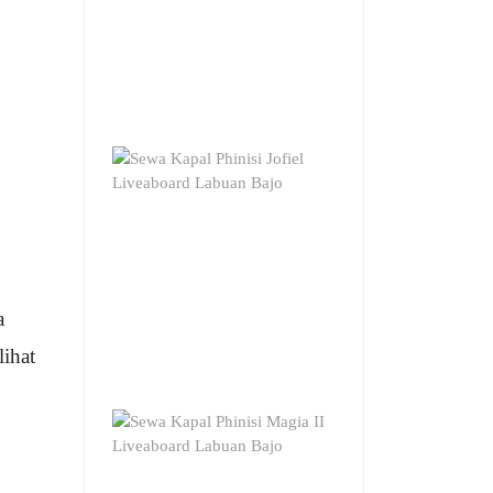
a
lihat