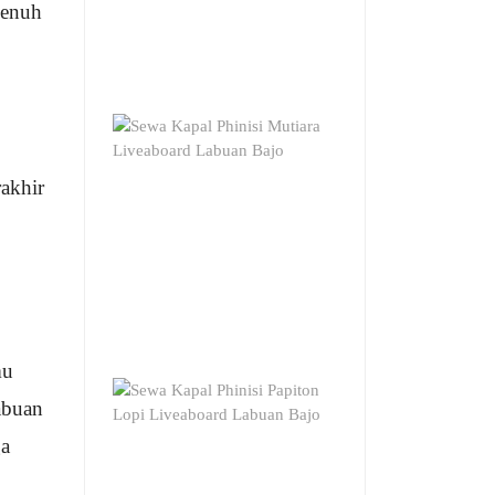
penuh
akhir
mu
abuan
ga