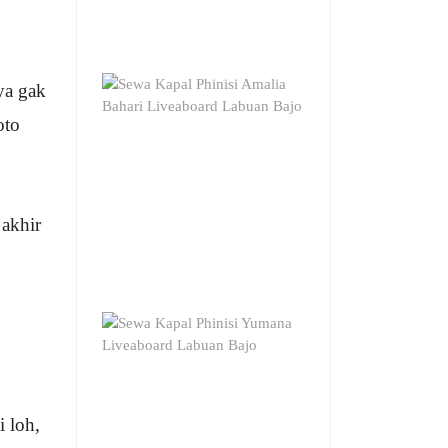
ya gak
oto
 akhir
i loh,